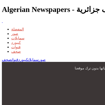
المفضلة
صور
سمايلات
كيبورد
قنوات
صحف
صور
سمايلات
كيبورد
قنوات
صحف
ها بدون ترك موقعنا