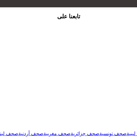
تابعنا على
يبية
صحف تونسية
صحف جزائرية
صحف مغربية
صحف أردنية
صحف لبنا