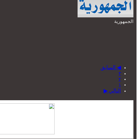
الجمهورية
◀ السابق
٣
٢
١
التالي ▶