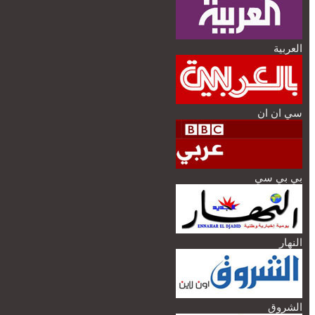
العربية
سي ان ان
بي بي سي
النهار
الشروق